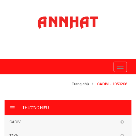
Toggle
navigati
CADIVI - 1050206
Trang chủ
THƯƠNG HIỆU
CADIVI
TAYA