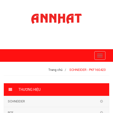
Toggle
navigati
SCHNEIDER - PKF16G423
Trang chủ
THƯƠNG HIỆU
SCHNEIDER
PCE