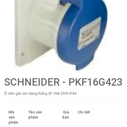
SCHNEIDER - PKF16G423
Ổ cắm gắn âm dạng thẳng 3P 16A 230V IP44
Mã
Tên sản
Giá
Chi tiết
sản
phẩm
bán
phẩm