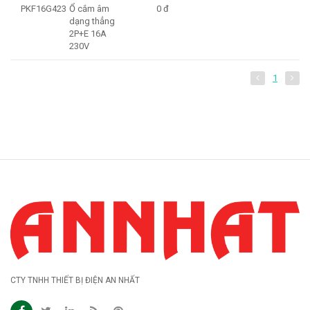
PKF16G423
Ổ cắm âm
0 đ
dạng thẳng
2P+E 16A
230V
1
CTY TNHH THIẾT BỊ ĐIỆN AN NHẤT